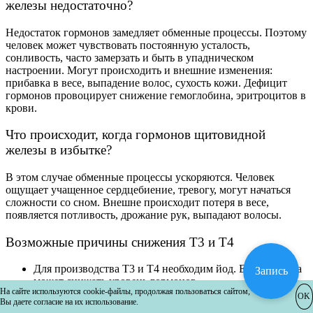
железы недостаточно?
Недостаток гормонов замедляет обменные процессы. Поэтому
человек может чувствовать постоянную усталость,
сонливость, часто замерзать и быть в упадническом
настроении. Могут происходить и внешние изменения:
прибавка в весе, выпадение волос, сухость кожи. Дефицит
гормонов провоцирует снижение гемоглобина, эритроцитов в
крови.
Что происходит, когда гормонов щитовидной
железы в избытке?
В этом случае обменные процессы ускоряются. Человек
ощущает учащенное сердцебиение, тревогу, могут начаться
сложности со сном. Внешне происходит потеря в весе,
появляется потливость, дрожание рук, выпадают волосы.
Возможные причины снижения Т3 и Т4
Для производства Т3 и Т4 необходим йод. Его нехватка
Запись
может снижать уровень гормонов.
На сайте используются cookie-файлы, продолжая пользоваться сайтом,
Аутоиммунные заболевания, при которых организм
OK
Вы даете согласие на их использование.
атакует собственную щитовидную железу.