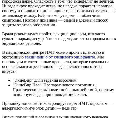
городском парке. Опасность в том, что энцефалит не лечится.
Иногда вирус проходит легко, но нередко поражает нервную
систему и приводит к инвалидности, а в тяжелых случаях — к
летальному исходу. Всё, что могут врачи — облегчить
симптомы. Поэтому прививка — самый надежный способ
защиты от этого заболевания.
Врачи рекомендуют пройти вакцинацию всем, кто часто
гуляет в парках, лесу, работает на даче, живет за городом или в
эндемичном регионе.
В медицинском центре НМТ можно пройти плановую и
экстренную
вакцинацию от клещевого энцефалита
. Мы
используем отечественные препараты, которые сделаны на
основе самого агрессивного — дальневосточного типа
вируса:
“ЭнцеВир” для введения взрослым.
“ЭнцеВир Нео”. Препарат нового поколения.
Практически не вызывает побочных действий, поэтому
используется для прививок детям с 3 лет.
Прививку назначает и контролирует врач НМТ: взрослым —
аллерголог-иммунолог, детям — педиатр.
Вирус, попавший в организм вакцинированного человека,