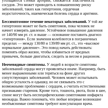
утолщаются стенки артерий, снижается эластичность
сосудов. Это может приводить к повышенному риску
заболеваний, таких как гипертония, сердечная
недостаточность, ишемическая болезнь сердца и аритмии.
Бессимптомное течение некоторых заболеваний.
У той же
гипертонии может не быть симптомов, пока человек не
начнет измерять давление. Устойчивое повышение давления
от 140/90 мм рт. ст. и выше — основание поставить диагноз
«гипертония». Если значения колеблются в пограничных
пределах — между 130/80 и 139/89 мм рт. ст., это «высокое
нормальное давление». Это повод начать действовать:
поменять образ жизни, чтобы избавиться от вредных
привычек, больше двигаться, следить за весом и рационом.
Неочевидные симптомы.
У людей в возрасте симптомы
заболеваний сердца могут проявляться иначе. Например, быть
менее выраженными или теряться на фоне других
сопутствующих заболеваний. Человек может испытывать
общую усталость и одышку, но не связывать это с
возможными проблемами с сердцем, а считать естественными
признаками старения. Кроме того, тошнота, рвота, боли в шее,
спине могут быть неспецифическими симптомами инфаркта
миокарда. Важно понимать, что любые впервые возникшие
необъяснимые симптомы требуют консультации врача.