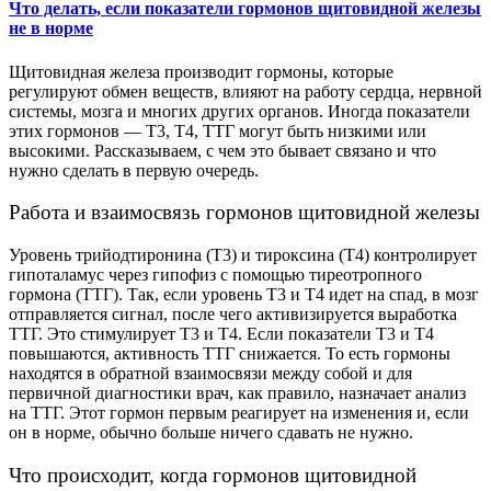
Что делать, если показатели гормонов щитовидной железы
не в норме
Щитовидная железа производит гормоны, которые
регулируют обмен веществ, влияют на работу сердца, нервной
системы, мозга и многих других органов. Иногда показатели
этих гормонов — Т3, Т4, ТТГ могут быть низкими или
высокими. Рассказываем, с чем это бывает связано и что
нужно сделать в первую очередь.
Работа и взаимосвязь гормонов щитовидной железы
Уровень трийодтиронина (Т3) и тироксина (Т4) контролирует
гипоталамус через гипофиз с помощью тиреотропного
гормона (ТТГ). Так, если уровень Т3 и Т4 идет на спад, в мозг
отправляется сигнал, после чего активизируется выработка
ТТГ. Это стимулирует Т3 и Т4. Если показатели Т3 и Т4
повышаются, активность ТТГ снижается. То есть гормоны
находятся в обратной взаимосвязи между собой и для
первичной диагностики врач, как правило, назначает анализ
на ТТГ. Этот гормон первым реагирует на изменения и, если
он в норме, обычно больше ничего сдавать не нужно.
Что происходит, когда гормонов щитовидной